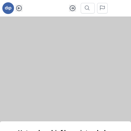
Ga naar inhoud van webarchief
Zoek in dit webarchief
Het webarchief kon niet geladen worden.